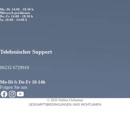
Mo.-Di. 14:00 - 18:30 h
Mittwoch geschlossen
Do.-Fr. 14:00 - 18:30 h
Sa. 10:00 - 14:00 h
Telefonischer Support
atenschutzerklärung
iderrufsrecht
06232 6729910
GB
ersand
Mo
-
Di
&
Do
-
Fr
10-14h
ontaktinformationen
Folgen Sie uns
mpressum
© 2026
Waffen Ostheimer
GESCHÄFTSBEDINGUNGEN UND RICHTLINIEN