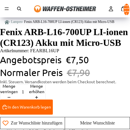
Artikel
Warenk
insgesa
0
›
Lampen
›
Fenix ARB-L16-700UP LI-ionen (CR123) Akku mit Micro-USB
Fenix ARB-L16-700UP LI-ionen
(CR123) Akku mit Micro-USB
Artikelnummer: FEARBL16UP
Angebotspreis
€7,50
Normaler Preis
€7,90
Inkl. Steuern. Versandkosten werden beim Checkout berechnet.
Menge
Menge
verringern
erhöhen
In den Warenkorb legen
Zur Wunschliste hinzufügen
Meine Wunschliste