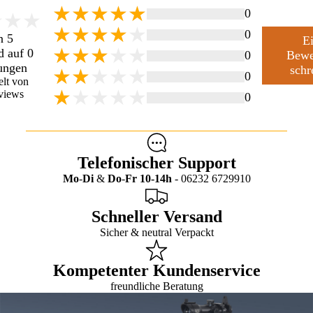
0
0
n 5
E
d auf 0
0
Bewe
ungen
schr
0
lt von
views
0
Telefonischer Support
Mo
-
Di
&
Do
-
Fr
10-14h
- 06232 6729910
Schneller Versand
Sicher & neutral Verpackt
Kompetenter Kundenservice
freundliche Beratung