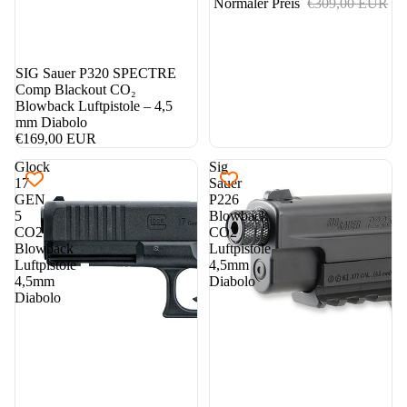
Normaler Preis
€309,00 EUR
SIG Sauer P320 SPECTRE
Comp Blackout CO₂
Blowback Luftpistole – 4,5
mm Diabolo
€169,00 EUR
Glock
Sig
17
Sauer
GEN
P226
5
Blowback
CO2
CO2
Blowback
Luftpistole
Luftpistole
4,5mm
4,5mm
Diabolo
Diabolo