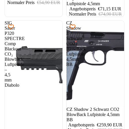
Normaler Preis
€54,90 EUR
Luftpistole 4,5mm
Angebotspreis
€71,15 EUR
Normaler Preis
€74,90 EUR
SIG
CZ
Sauer
Shadow
P320
2
SPECTRE
Schwarz
Comp
CO2
Blackout
BlowBack
CO₂
Lufpistole
Blowback
4,5mm
Luftpistole
BB
–
4,5
mm
Diabolo
16%
CZ Shadow 2 Schwarz CO2
BlowBack Lufpistole 4,5mm
BB
Angebotspreis
€259,90 EUR