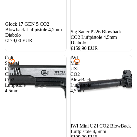
nicht auf Lager
Glock 17 GEN 5 CO2
Blowback Luftpistole 4,5mm
Sig Sauer P226 Blowback
Diabolo
CO2 Luftpistole 4,5mm
€179,00 EUR
Diabolo
€159,90 EUR
Colt
IWI
Special
Mini
Combat
UZI
Classic
CO2
CO2
BlowBack
Luftpistole
Luftpistole
4,5mm
4,5mm
IWI Mini UZI CO2 BlowBack
Luftpistole 4,5mm
€109,90 EUR