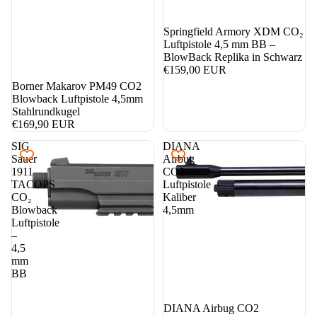
Springfield Armory XDM CO₂
Luftpistole 4,5 mm BB –
BlowBack Replika in Schwarz
€159,00 EUR
Borner Makarov PM49 CO2
Blowback Luftpistole 4,5mm
Stahlrundkugel
€169,90 EUR
SIG
DIANA
Sauer
Airbug
1911
CO2
TACOPS
Luftpistole
CO₂
Kaliber
Blowback
4,5mm
Luftpistole
–
4,5
mm
BB
DIANA Airbug CO2