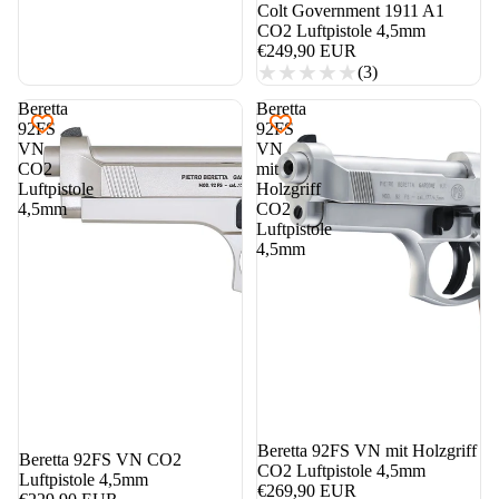
nicht auf Lager
Colt Government 1911 A1
CO2 Luftpistole 4,5mm
€249,90 EUR
(3)
Beretta
Beretta
92FS
92FS
VN
VN
CO2
mit
Luftpistole
Holzgriff
4,5mm
CO2
Luftpistole
4,5mm
nicht auf Lager
Beretta 92FS VN mit Holzgriff
nicht auf Lager
Beretta 92FS VN CO2
CO2 Luftpistole 4,5mm
Luftpistole 4,5mm
€269,90 EUR