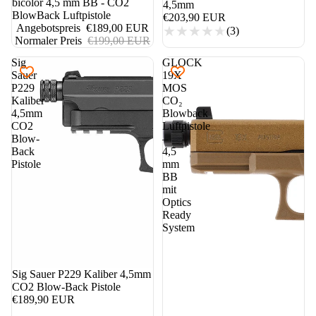
bicolor 4,5 mm BB - CO2
4,5mm
BlowBack Luftpistole
€203,90 EUR
Angebotspreis
€189,00 EUR
(3)
Normaler Preis
€199,00 EUR
Sig
GLOCK
Sauer
19X
P229
MOS
Kaliber
CO₂
4,5mm
Blowback
CO2
Luftpistole
Blow-
–
Back
4,5
Pistole
mm
BB
mit
Optics
Ready
System
Sig Sauer P229 Kaliber 4,5mm
CO2 Blow-Back Pistole
€189,90 EUR