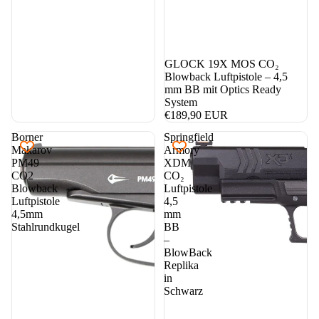
GLOCK 19X MOS CO₂
Blowback Luftpistole – 4,5
mm BB mit Optics Ready
System
€189,90 EUR
Borner
Springfield
Makarov
Armory
PM49
XDM
CO2
CO₂
Blowback
Luftpistole
Luftpistole
4,5
4,5mm
mm
Stahlrundkugel
BB
–
BlowBack
Replika
in
Schwarz