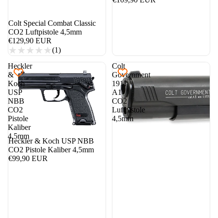
Colt Special Combat Classic
CO2 Luftpistole 4,5mm
€129,90 EUR
(1)
Heckler
Colt
&
Government
Koch
1911
USP
A1
NBB
CO2
CO2
Luftpistole
Pistole
4,5mm
Kaliber
4,5mm
Heckler & Koch USP NBB
CO2 Pistole Kaliber 4,5mm
€99,90 EUR