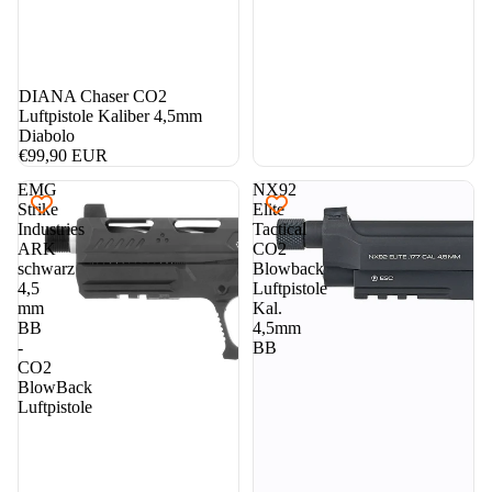
DIANA Chaser CO2
Luftpistole Kaliber 4,5mm
Diabolo
€99,90 EUR
EMG
NX92
Strike
Elite
Industries
Tactical
ARK
CO2
schwarz
Blowback
4,5
Luftpistole
mm
Kal.
BB
4,5mm
-
BB
CO2
BlowBack
Luftpistole