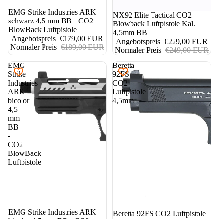
5%
EMG Strike Industries ARK
8%
NX92 Elite Tactical CO2
schwarz 4,5 mm BB - CO2
Blowback Luftpistole Kal.
BlowBack Luftpistole
4,5mm BB
Angebotspreis
€179,00 EUR
Angebotspreis
€229,00 EUR
Normaler Preis
€189,00 EUR
Normaler Preis
€249,00 EUR
EMG
Beretta
Strike
92FS
Industries
CO2
ARK
Luftpistole
bicolor
4,5mm
4,5
mm
BB
-
CO2
BlowBack
Luftpistole
5%
EMG Strike Industries ARK
Beretta 92FS CO2 Luftpistole