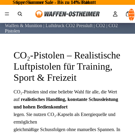
Super Summer Sale - Bis zu 14% Rabatt
Super Summer Sale - Bis zu 14% Rabatt
Artikel
Warenk
insgesa
0
Waffen & Munition | Luftdruck CO2 Pressluft | CO2 | CO2
Pistolen
CO₂-Pistolen – Realistische
Luftpistolen für Training,
Sport & Freizeit
CO₂-Pistolen sind eine beliebte Wahl für alle, die Wert
auf
realistisches Handling, konstante Schussleistung
und hohen Bedienkomfort
legen. Sie nutzen CO₂-Kapseln als Energiequelle und
ermöglichen
gleichmäßige Schussfolgen ohne manuelles Spannen. In