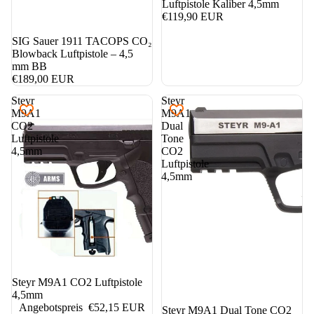
Luftpistole Kaliber 4,5mm
€119,90 EUR
SIG Sauer 1911 TACOPS CO₂
Blowback Luftpistole – 4,5
mm BB
€189,00 EUR
Steyr
Steyr
M9A1
M9A1
CO2
Dual
Luftpistole
Tone
4,5mm
CO2
Luftpistole
4,5mm
5%
Steyr M9A1 CO2 Luftpistole
4,5mm
Angebotspreis
€52,15 EUR
5%
Steyr M9A1 Dual Tone CO2