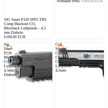
Normaler Preis
€309,00 EUR
SIG Sauer P320 SPECTRE
Comp Blackout CO₂
Blowback Luftpistole – 4,5
mm Diabolo
€169,00 EUR
Sig
Colt
Sauer
Special
P226
Combat
Blowback
Classic
CO2
CO2
Luftpistole
Luftpistole
4,5mm
4,5mm
Diabolo