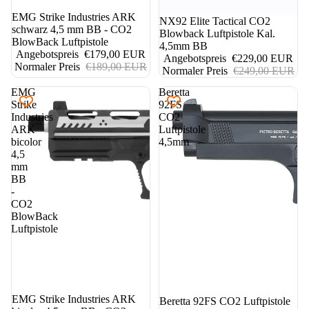
5%
EMG Strike Industries ARK
8%
NX92 Elite Tactical CO2
schwarz 4,5 mm BB - CO2
Blowback Luftpistole Kal.
BlowBack Luftpistole
4,5mm BB
Angebotspreis
€179,00 EUR
Angebotspreis
€229,00 EUR
Normaler Preis
€189,00 EUR
Normaler Preis
€249,00 EUR
EMG
Beretta
Strike
92FS
Industries
CO2
ARK
Luftpistole
bicolor
4,5mm
4,5
mm
BB
-
CO2
BlowBack
Luftpistole
5%
EMG Strike Industries ARK
Beretta 92FS CO2 Luftpistole