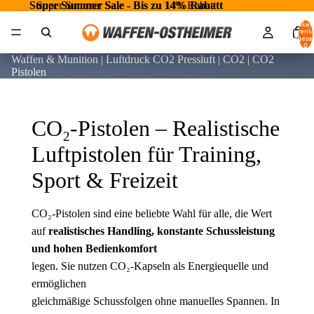
Super Summer Sale - Bis zu 14% Rabatt
Super Summer Sale - Bis zu 14% Rabatt
Artikel
Warenk
insgesa
0
Waffen & Munition | Luftdruck CO2 Pressluft | CO2 | CO2
Pistolen
CO₂-Pistolen – Realistische
Luftpistolen für Training,
Sport & Freizeit
CO₂-Pistolen sind eine beliebte Wahl für alle, die Wert
auf
realistisches Handling, konstante Schussleistung
und hohen Bedienkomfort
legen. Sie nutzen CO₂-Kapseln als Energiequelle und
ermöglichen
gleichmäßige Schussfolgen ohne manuelles Spannen. In