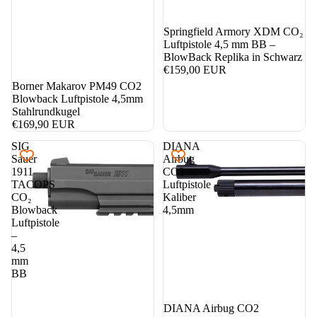
Springfield Armory XDM CO₂
Luftpistole 4,5 mm BB –
BlowBack Replika in Schwarz
€159,00 EUR
Borner Makarov PM49 CO2
Blowback Luftpistole 4,5mm
Stahlrundkugel
€169,90 EUR
SIG
DIANA
Sauer
Airbug
1911
CO2
TACOPS
Luftpistole
CO₂
Kaliber
Blowback
4,5mm
Luftpistole
–
4,5
mm
BB
DIANA Airbug CO2