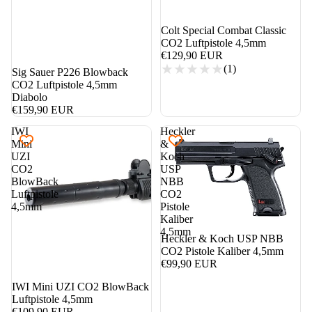
Colt Special Combat Classic
CO2 Luftpistole 4,5mm
€129,90 EUR
(1)
Sig Sauer P226 Blowback
CO2 Luftpistole 4,5mm
Diabolo
€159,90 EUR
IWI
Heckler
Mini
&
UZI
Koch
CO2
USP
BlowBack
NBB
Luftpistole
CO2
4,5mm
Pistole
Kaliber
4,5mm
Heckler & Koch USP NBB
CO2 Pistole Kaliber 4,5mm
€99,90 EUR
IWI Mini UZI CO2 BlowBack
Luftpistole 4,5mm
€109,90 EUR