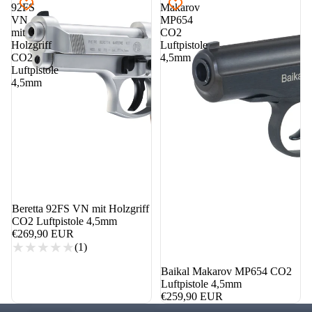
92FS
Makarov
VN
MP654
mit
CO2
Holzgriff
Luftpistole
CO2
4,5mm
Luftpistole
4,5mm
nicht auf Lager
Beretta 92FS VN mit Holzgriff
CO2 Luftpistole 4,5mm
€269,90 EUR
(1)
Baikal Makarov MP654 CO2
Luftpistole 4,5mm
€259,90 EUR