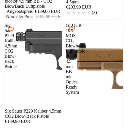
bicolor 4,5 mm BB - CO2
4,5mm
BlowBack Luftpistole
€203,90 EUR
Angebotspreis
€189,00 EUR
(3)
Normaler Preis
€199,00 EUR
Sig
GLOCK
Sauer
19X
P229
MOS
Kaliber
CO₂
4,5mm
Blowback
CO2
Luftpistole
Blow-
–
Back
4,5
Pistole
mm
BB
mit
Optics
Ready
System
Sig Sauer P229 Kaliber 4,5mm
CO2 Blow-Back Pistole
€189,90 EUR