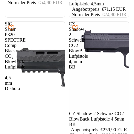
Normaler Preis
€54,90 EUR
Luftpistole 4,5mm
Angebotspreis
€71,15 EUR
Normaler Preis
€74,90 EUR
SIG
CZ
Sauer
Shadow
P320
2
SPECTRE
Schwarz
Comp
CO2
Blackout
BlowBack
CO₂
Lufpistole
Blowback
4,5mm
Luftpistole
BB
–
4,5
mm
Diabolo
16%
CZ Shadow 2 Schwarz CO2
BlowBack Lufpistole 4,5mm
BB
Angebotspreis
€259,90 EUR