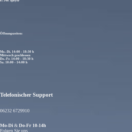
67346 Speyer
Öffnungszeiten:
Mo.-Di. 14:00 - 18:30 h
Mittwoch geschlossen
Do.-Fr. 14:00 - 18:30 h
Sa. 10:00 - 14:00 h
Telefonischer Support
atenschutzerklärung
iderrufsrecht
06232 6729910
GB
ersand
Mo
-
Di
&
Do
-
Fr
10-14h
ontaktinformationen
Folgen Sie uns