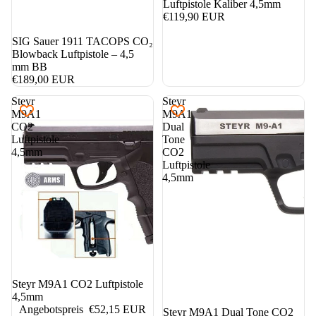
Luftpistole Kaliber 4,5mm
€119,90 EUR
SIG Sauer 1911 TACOPS CO₂
Blowback Luftpistole – 4,5
mm BB
€189,00 EUR
Steyr
Steyr
M9A1
M9A1
CO2
Dual
Luftpistole
Tone
4,5mm
CO2
Luftpistole
4,5mm
5%
Steyr M9A1 CO2 Luftpistole
4,5mm
Angebotspreis
€52,15 EUR
5%
Steyr M9A1 Dual Tone CO2