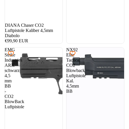
DIANA Chaser CO2
Luftpistole Kaliber 4,5mm
Diabolo
€99,90 EUR
EMG
NX92
Strike
Elite
Industries
Tactical
ARK
CO2
schwarz
Blowback
4,5
Luftpistole
mm
Kal.
BB
4,5mm
-
BB
CO2
BlowBack
Luftpistole