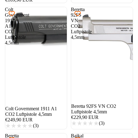
Colt
Beretta
Government
92FS
1911
VN
A1
CO2
CO2
Luftpistole
Luftpistole
4,5mm
4,5mm
nicht auf Lager
Beretta 92FS VN CO2
nicht auf Lager
Colt Government 1911 A1
Luftpistole 4,5mm
CO2 Luftpistole 4,5mm
€229,90 EUR
€249,90 EUR
(3)
(3)
Beretta
Baikal