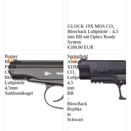
GLOCK 19X MOS CO₂
Blowback Luftpistole – 4,5
mm BB mit Optics Ready
System
€189,90 EUR
Borner
Springfield
Makarov
Armory
PM49
XDM
CO2
CO₂
Blowback
Luftpistole
Luftpistole
4,5
4,5mm
mm
Stahlrundkugel
BB
–
BlowBack
Replika
in
Schwarz