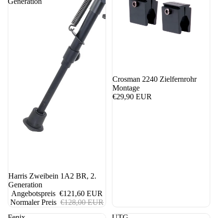
Generation
Crosman 2240 Zielfernrohr
Montage
€29,90 EUR
5%
Harris Zweibein 1A2 BR, 2.
Generation
Angebotspreis
€121,60 EUR
Normaler Preis
€128,00 EUR
Fenix
UTG