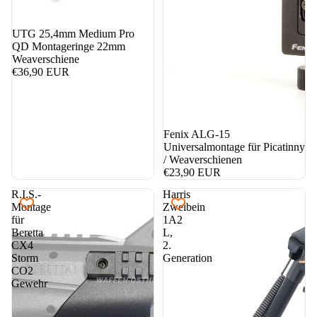
UTG 25,4mm Medium Pro
QD Montageringe 22mm
Weaverschiene
€36,90 EUR
Fenix ALG-15
Universalmontage für Picatinny
/ Weaverschienen
€23,90 EUR
R.I.S.-
Harris
Montage
Zweibein
für
1A2
Beretta
L,
CX4
2.
Storm
Generation
CO2
Gewehr