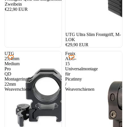
Zweibein
€22,90 EUR
UTG Ultra Slim Frontgriff, M-
LOK
€29,90 EUR
UTG
Fenix
25,4mm
ALG-
Medium
15
Pro
Universalmontage
QD
für
Montageringe
Picatinny
22mm
/
Weaverschiene
Weaverschienen