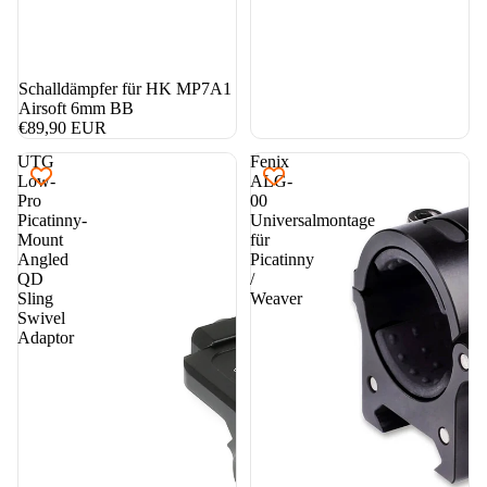
Schalldämpfer für HK MP7A1
Airsoft 6mm BB
€89,90 EUR
UTG
Fenix
Low-
ALG-
Pro
00
Picatinny-
Universalmontage
Mount
für
Angled
Picatinny
QD
/
Sling
Weaver
Swivel
Adaptor