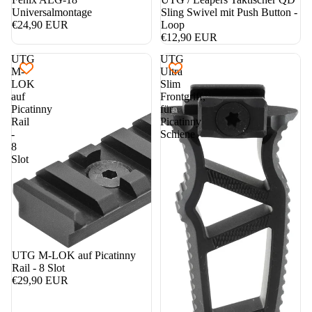
Universalmontage
Sling Swivel mit Push Button -
€24,90 EUR
Loop
€12,90 EUR
UTG
UTG
M-
Ultra
LOK
Slim
auf
Frontgriff,
Picatinny
für
Rail
Picatinny
-
Schiene
8
Slot
UTG M-LOK auf Picatinny
Rail - 8 Slot
€29,90 EUR