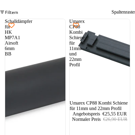
Filtern
Spaltenraste
Schalldämpfer
Umarex
für
CP88
HK
Kombi
MP7A1
Schiene
Airsoft
für
6mm
11mm
BB
und
22mm
Profil
nicht auf Lager
Umarex CP88 Kombi Schiene
für 11mm und 22mm Profil
Angebotspreis
€25,55 EUR
Normaler Preis
€26,90 EUR