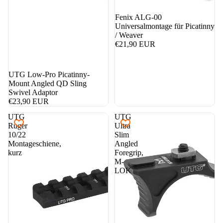
Fenix ALG-00
Universalmontage für Picatinny
/ Weaver
€21,90 EUR
UTG Low-Pro Picatinny-
Mount Angled QD Sling
Swivel Adaptor
€23,90 EUR
UTG
UTG
Ruger
Ultra
10/22
Slim
Montageschiene,
Angled
kurz
Foregrip,
M-
LOK