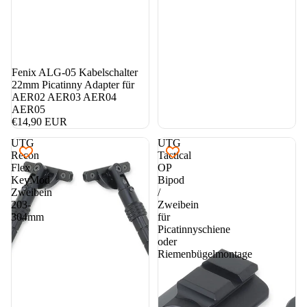
Fenix ALG-05 Kabelschalter
22mm Picatinny Adapter für
AER02 AER03 AER04
AER05
€14,90 EUR
UTG
UTG
Recon
Tactical
Flex
OP
KeyMod
Bipod
Zweibein
/
203-
Zweibein
304mm
für
Picatinnyschiene
oder
Riemenbügelmontage