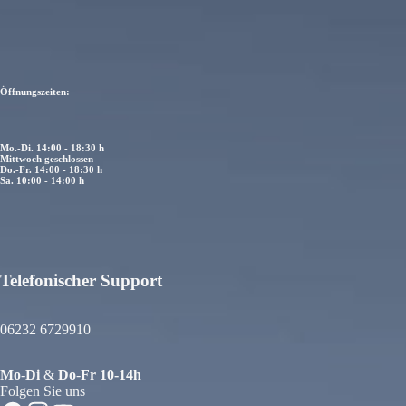
Öffnungszeiten:
Mo.-Di. 14:00 - 18:30 h
Mittwoch geschlossen
Do.-Fr. 14:00 - 18:30 h
Sa. 10:00 - 14:00 h
Telefonischer Support
atenschutzerklärung
iderrufsrecht
06232 6729910
GB
ersand
Mo
-
Di
&
Do
-
Fr
10-14h
ontaktinformationen
Folgen Sie uns