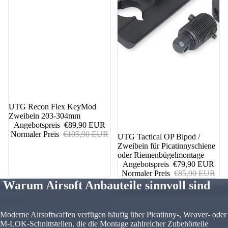
15%
UTG Recon Flex KeyMod
Zweibein 203-304mm
Angebotspreis
€89,90 EUR
Normaler Preis
€105,90 EUR
nicht auf Lager
UTG Tactical OP Bipod /
Zweibein für Picatinnyschiene
oder Riemenbügelmontage
Angebotspreis
€79,90 EUR
Normaler Preis
€85,90 EUR
Warum Airsoft Anbauteile sinnvoll sind
Moderne Airsoftwaffen verfügen häufig über Picatinny-, Weaver- oder
M-LOK-Schnittstellen, die die Montage zahlreicher Zubehörteile