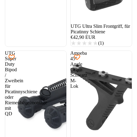
UTG Ultra Slim Frontgriff, für
Picatinny Schiene
€42,90 EUR
(1)
UTG
Amoeba
Super
45°
Duty
Angle
Bipod
Grip
/
Schwarz
Zweibein
M-
für
Lok
Picatinnyschiene
oder
Riemenbügelmontage
mit
QD