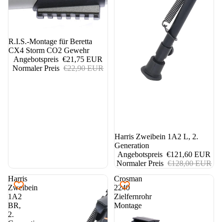
5%
R.I.S.-Montage für Beretta
CX4 Storm CO2 Gewehr
Angebotspreis
€21,75 EUR
Normaler Preis
€22,90 EUR
5%
Harris Zweibein 1A2 L, 2.
Generation
Angebotspreis
€121,60 EUR
Normaler Preis
€128,00 EUR
Harris
Crosman
Zweibein
2240
1A2
Zielfernrohr
BR,
Montage
2.