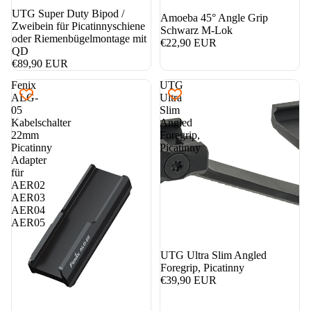
nicht auf Lager
UTG Super Duty Bipod /
nicht auf Lager
Amoeba 45° Angle Grip
Zweibein für Picatinnyschiene
Schwarz M-Lok
oder Riemenbügelmontage mit
€22,90 EUR
QD
€89,90 EUR
Fenix
UTG
ALG-
Ultra
05
Slim
Kabelschalter
Angled
22mm
Foregrip,
Picatinny
Picatinny
Adapter
für
AER02
AER03
AER04
AER05
UTG Ultra Slim Angled
Foregrip, Picatinny
€39,90 EUR