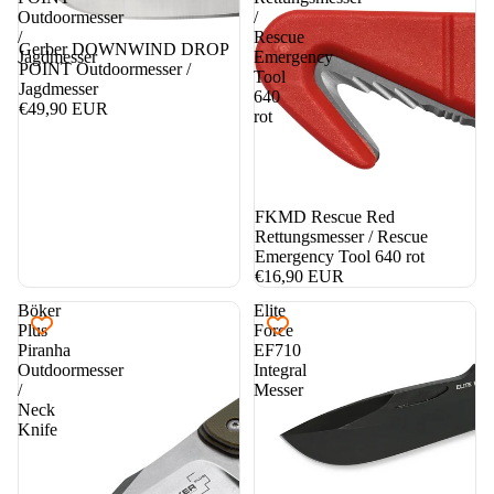
Outdoormesser
/
/
Rescue
Gerber DOWNWIND DROP
Jagdmesser
Emergency
POINT Outdoormesser /
Tool
Jagdmesser
640
€49,90 EUR
rot
FKMD Rescue Red
Rettungsmesser / Rescue
Emergency Tool 640 rot
€16,90 EUR
Böker
Elite
Plus
Force
Piranha
EF710
Outdoormesser
Integral
/
Messer
Neck
Knife