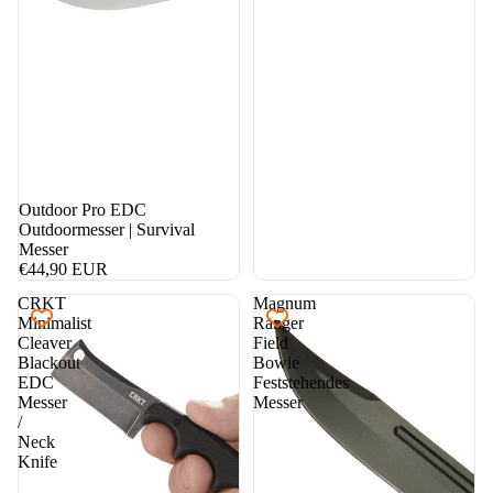
Outdoor Pro EDC
Outdoormesser | Survival
Messer
€44,90 EUR
CRKT
Magnum
Minimalist
Ranger
Cleaver
Field
Blackout
Bowie
EDC
Feststehendes
Messer
Messer
/
Neck
Knife