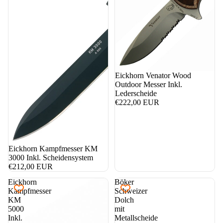
nicht auf Lager
Eickhorn Venator Wood
Outdoor Messer Inkl.
Lederscheide
€222,00 EUR
Eickhorn Kampfmesser KM
3000 Inkl. Scheidensystem
€212,00 EUR
Eickhorn
Böker
Kampfmesser
Schweizer
KM
Dolch
5000
mit
Inkl.
Metallscheide