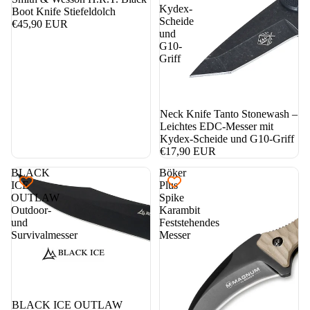
Kydex-
Boot Knife Stiefeldolch
Scheide
€45,90 EUR
und
G10-
Griff
Neck Knife Tanto Stonewash –
Leichtes EDC-Messer mit
Kydex-Scheide und G10-Griff
€17,90 EUR
BLACK
Böker
ICE
Plus
OUTLAW
Spike
Outdoor-
Karambit
und
Feststehendes
Survivalmesser
Messer
BLACK ICE OUTLAW