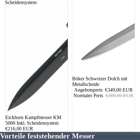
Scheidensystem
5%
Böker Schweizer Dolch mit
Metallscheide
Angebotspreis
€349,00 EUR
Normaler Preis
€369,00 EUR
Eickhorn Kampfmesser KM
5000 Inkl. Scheidensystem
€216,00 EUR
Vorteile feststehender Messer