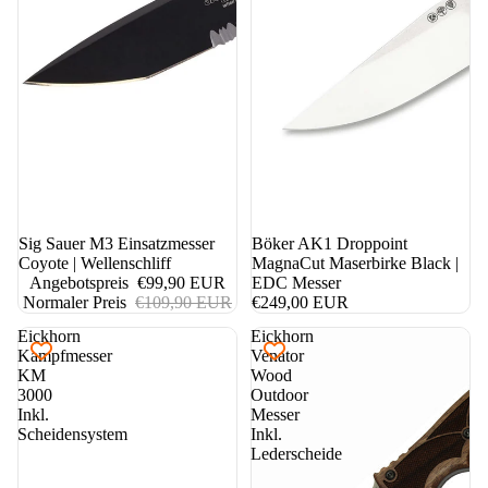
9%
Sig Sauer M3 Einsatzmesser
Böker AK1 Droppoint
Coyote | Wellenschliff
MagnaCut Maserbirke Black |
Angebotspreis
€99,90 EUR
EDC Messer
Normaler Preis
€109,90 EUR
€249,00 EUR
Eickhorn
Eickhorn
Kampfmesser
Venator
KM
Wood
3000
Outdoor
Inkl.
Messer
Scheidensystem
Inkl.
Lederscheide