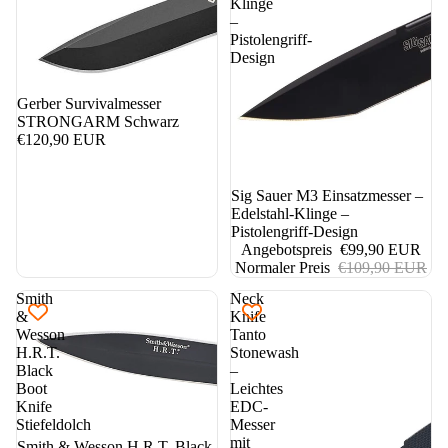
Klinge
–
Pistolengriff-
Design
Gerber Survivalmesser
STRONGARM Schwarz
€120,90 EUR
9%
Sig Sauer M3 Einsatzmesser –
Edelstahl-Klinge –
Pistolengriff-Design
Angebotspreis
€99,90 EUR
Normaler Preis
€109,90 EUR
Smith
Neck
&
Knife
Wesson
Tanto
H.R.T.
Stonewash
Black
–
Boot
Leichtes
Knife
EDC-
Stiefeldolch
Messer
mit
Smith & Wesson H.R.T. Black