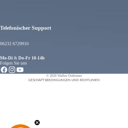
Telefonischer Support
atenschutzerklärung
iderrufsrecht
06232 6729910
GB
ersand
Mo
-
Di
&
Do
-
Fr
10-14h
ontaktinformationen
Folgen Sie uns
mpressum
© 2026
Waffen Ostheimer
GESCHÄFTSBEDINGUNGEN UND RICHTLINIEN