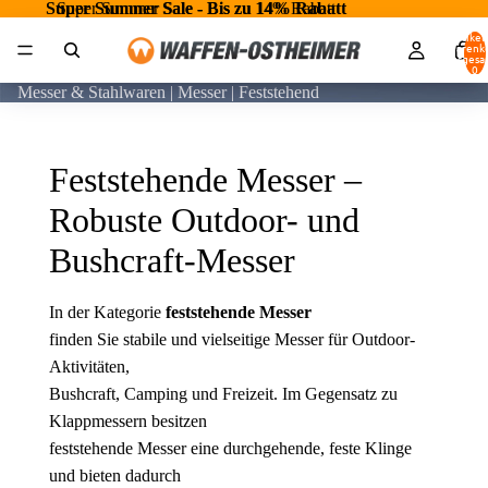
Super Summer Sale - Bis zu 14% Rabatt
Super Summer Sale - Bis zu 14% Rabatt
Artikel
Warenk
insgesa
0
Messer & Stahlwaren | Messer | Feststehend
Feststehende Messer –
Robuste Outdoor- und
Bushcraft-Messer
In der Kategorie
feststehende Messer
finden Sie stabile und vielseitige Messer für Outdoor-
Aktivitäten,
Bushcraft, Camping und Freizeit. Im Gegensatz zu
Klappmessern besitzen
feststehende Messer eine durchgehende, feste Klinge
und bieten dadurch