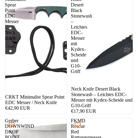
Spear
Desert
Point
Black
EDC
Stonewash
Messer
–
/
Leichtes
Neck
EDC-
Knife
Messer
mit
Kydex-
Scheide
und
G10-
Griff
Neck Knife Desert Black
Stonewash – Leichtes EDC-
CRKT Minimalist Spear Point
Messer mit Kydex-Scheide und
EDC Messer / Neck Knife
G10-Griff
€42,90 EUR
€17,90 EUR
Gerber
FKMD
DOWNWIND
Rescue
DROP
Red
POINT
Rettungsmesser