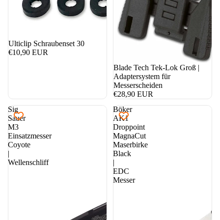
Ulticlip Schraubenset 30
€10,90 EUR
Blade Tech Tek-Lok Groß |
Adaptersystem für
Messerscheiden
€28,90 EUR
Sig
Böker
Sauer
AK1
M3
Droppoint
Einsatzmesser
MagnaCut
Coyote
Maserbirke
|
Black
Wellenschliff
|
EDC
Messer