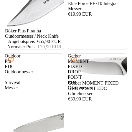
Elite Force EF710 Integral
Messer
€19,90 EUR
7%
Böker Plus Piranha
Outdoormesser / Neck Knife
Angebotspreis
€65,90 EUR
Normaler Preis
€70,90 EUR
Outdoor
Gerber
Pro
MOMENT
EDC
FIXED
Outdoormesser
DROP
|
POINT
Survival
EDC
Gerber MOMENT FIXED
Messer
Gürtelmesser
DROP POINT EDC
Gürtelmesser
€39,90 EUR