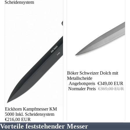
Scheidensystem
5%
Böker Schweizer Dolch mit
Metallscheide
Angebotspreis
€349,00 EUR
Normaler Preis
€369,00 EUR
Eickhorn Kampfmesser KM
5000 Inkl. Scheidensystem
€216,00 EUR
Vorteile feststehender Messer