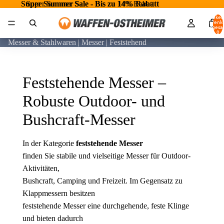
Super Summer Sale - Bis zu 14% Rabatt
Super Summer Sale - Bis zu 14% Rabatt
Artikel
Warenk
insgesa
0
Messer & Stahlwaren | Messer | Feststehend
Feststehende Messer –
Robuste Outdoor- und
Bushcraft-Messer
In der Kategorie
feststehende Messer
finden Sie stabile und vielseitige Messer für Outdoor-
Aktivitäten,
Bushcraft, Camping und Freizeit. Im Gegensatz zu
Klappmessern besitzen
feststehende Messer eine durchgehende, feste Klinge
und bieten dadurch