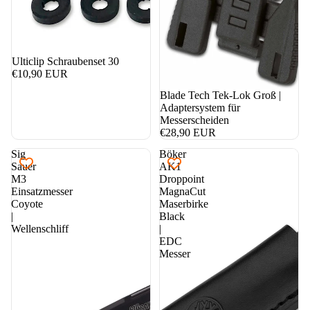
Ulticlip Schraubenset 30
€10,90 EUR
Blade Tech Tek-Lok Groß |
Adaptersystem für
Messerscheiden
€28,90 EUR
Sig
Böker
Sauer
AK1
M3
Droppoint
Einsatzmesser
MagnaCut
Coyote
Maserbirke
|
Black
Wellenschliff
|
EDC
Messer