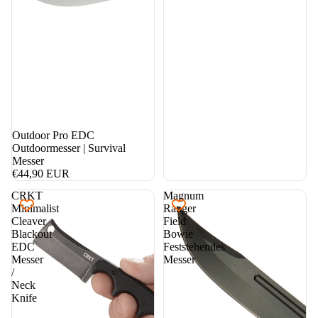
Outdoor Pro EDC
Outdoormesser | Survival
Messer
€44,90 EUR
CRKT
Magnum
Minimalist
Ranger
Cleaver
Field
Blackout
Bowie
EDC
Feststehendes
Messer
Messer
/
Neck
Knife