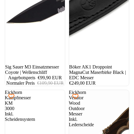
9%
Sig Sauer M3 Einsatzmesser
Böker AK1 Droppoint
Coyote | Wellenschliff
MagnaCut Maserbirke Black |
Angebotspreis
€99,90 EUR
EDC Messer
Normaler Preis
€109,90 EUR
€249,00 EUR
Eickhorn
Eickhorn
Kampfmesser
Venator
KM
Wood
3000
Outdoor
Inkl.
Messer
Scheidensystem
Inkl.
Lederscheide