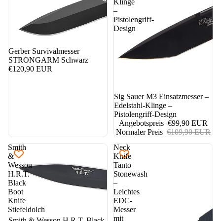
Klinge
–
Pistolengriff-
Design
Gerber Survivalmesser
STRONGARM Schwarz
€120,90 EUR
9%
Sig Sauer M3 Einsatzmesser –
Edelstahl-Klinge –
Pistolengriff-Design
Angebotspreis
€99,90 EUR
Normaler Preis
€109,90 EUR
Smith
Neck
&
Knife
Wesson
Tanto
H.R.T.
Stonewash
Black
–
Boot
Leichtes
Knife
EDC-
Stiefeldolch
Messer
mit
Smith & Wesson H.R.T. Black