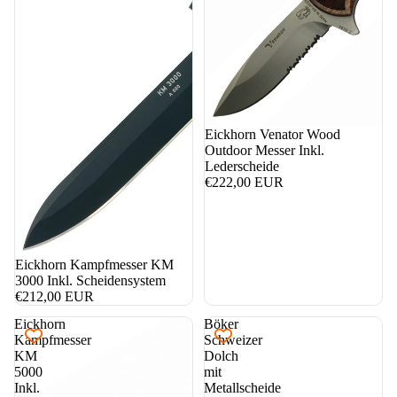
nicht auf Lager
Eickhorn Venator Wood
Outdoor Messer Inkl.
Lederscheide
€222,00 EUR
Eickhorn Kampfmesser KM
3000 Inkl. Scheidensystem
€212,00 EUR
Eickhorn
Böker
Kampfmesser
Schweizer
KM
Dolch
5000
mit
Inkl.
Metallscheide