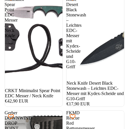
Spear
Desert
Point
Black
EDC
Stonewash
Messer
–
/
Leichtes
Neck
EDC-
Knife
Messer
mit
Kydex-
Scheide
und
G10-
Griff
Neck Knife Desert Black
Stonewash – Leichtes EDC-
CRKT Minimalist Spear Point
Messer mit Kydex-Scheide und
EDC Messer / Neck Knife
G10-Griff
€42,90 EUR
€17,90 EUR
Gerber
FKMD
DOWNWIND
Rescue
DROP
Red
POINT
Rettungsmesser