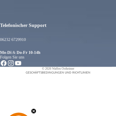
Telefonischer Support
atenschutzerklärung
iderrufsrecht
06232 6729910
GB
ersand
Mo
-
Di
&
Do
-
Fr
10-14h
ontaktinformationen
Folgen Sie uns
mpressum
© 2026
Waffen Ostheimer
GESCHÄFTSBEDINGUNGEN UND RICHTLINIEN