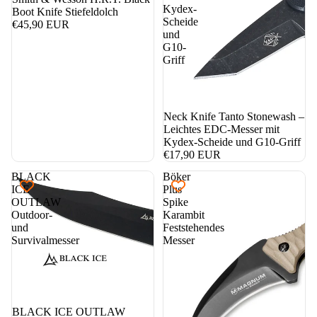
Kydex-
Boot Knife Stiefeldolch
Scheide
€45,90 EUR
und
G10-
Griff
Neck Knife Tanto Stonewash –
Leichtes EDC-Messer mit
Kydex-Scheide und G10-Griff
€17,90 EUR
BLACK
Böker
ICE
Plus
OUTLAW
Spike
Outdoor-
Karambit
und
Feststehendes
Survivalmesser
Messer
BLACK ICE OUTLAW