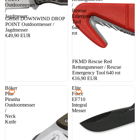
Outdoormesser
/
/
Rescue
Jagdmesser
Emergency
Gerber DOWNWIND DROP
Tool
POINT Outdoormesser /
640
Jagdmesser
rot
€49,90 EUR
FKMD Rescue Red
Rettungsmesser / Rescue
Emergency Tool 640 rot
€16,90 EUR
Böker
Elite
Plus
Force
Piranha
EF710
Outdoormesser
Integral
/
Messer
Neck
Knife