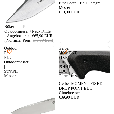
Elite Force EF710 Integral
Messer
€19,90 EUR
7%
Böker Plus Piranha
Outdoormesser / Neck Knife
Angebotspreis
€65,90 EUR
Normaler Preis
€70,90 EUR
Outdoor
Gerber
Pro
MOMENT
EDC
FIXED
Outdoormesser
DROP
|
POINT
Survival
EDC
Messer
Gürtelmesser
Gerber MOMENT FIXED
DROP POINT EDC
Gürtelmesser
€39,90 EUR