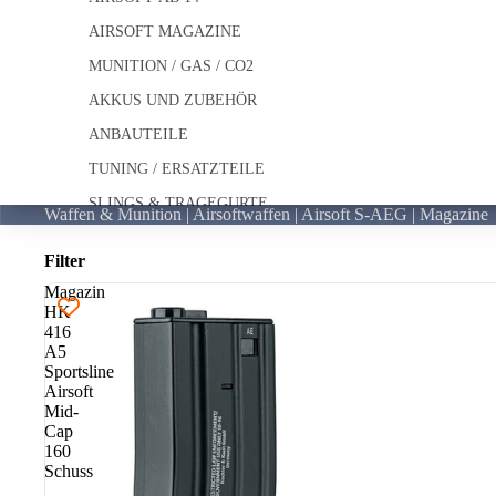
AIRSOFT MAGAZINE
MUNITION / GAS / CO2
AKKUS UND ZUBEHÖR
ANBAUTEILE
TUNING / ERSATZTEILE
SLINGS & TRAGEGURTE
Waffen & Munition | Airsoftwaffen | Airsoft S-AEG | Magazine
Filter
LUFTDRUCKWAFFEN
Magazin
LUFTDRUCKGEWEHRE
HK
LUFTDRUCKPISTOLEN
416
A5
CO2 GEWEHRE
Sportsline
Airsoft
CO2 PISTOLEN
Mid-
Cap
CO2 REVOLVER
160
CO2 MAGAZINE & KAPSELN
Schuss