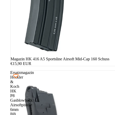
PRESSLUFTPISTOLEN & GEWEHRE
PRESSLUFT ZUBEHÖR
DIABOLOS & RUNDKUGELN
KUGELFÄNGE & ZIELESCHEIBEN
RAM / HOME DEFENCE
RAM WAFFEN
RAM MAGAZINE
Magazin HK 416 A5 Sportsline Airsoft Mid-Cap 160 Schuss
RAM MUNITION
€15,90 EUR
RAM ZUBEHÖR
Ersatzmagazin
Heckler
&
HOLSTER
Koch
HK
KUNSTSTOFFHOLSTER
P8
Gasblowback
CORDURAHOLSTER
Airsoftpistole
LEDERHOLSTER
6mm
BB