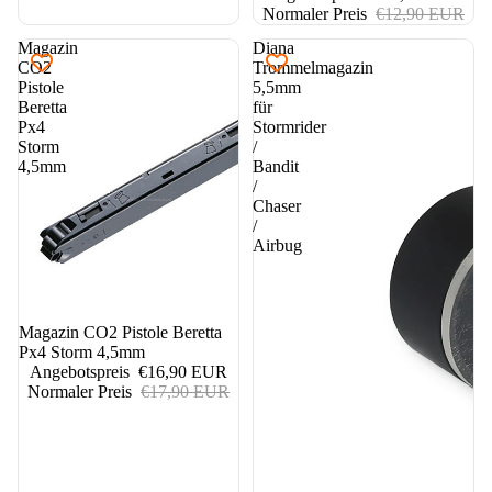
Normaler Preis
€12,90 EUR
Magazin
Diana
CO2
Trommelmagazin
Pistole
5,5mm
Beretta
für
Px4
Stormrider
Storm
/
4,5mm
Bandit
/
Chaser
/
Airbug
6%
Magazin CO2 Pistole Beretta
Px4 Storm 4,5mm
Angebotspreis
€16,90 EUR
Normaler Preis
€17,90 EUR