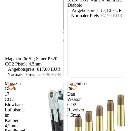
Diabolo
Angebotspreis
€7,10 EUR
Normaler Preis
€7,50 EUR
5%
Magazin für Sig Sauer P320
CO2 Pistole 4,5mm
Angebotspreis
€17,00 EUR
Normaler Preis
€17,90 EUR
Magazin
Ladehülsen
Glock
für
17
Dan
CO2
Wesson
Blowback
CO2
Luftpistole
Revolver
im
4,5mm
Kaliber
4,5mm
Rundkugel