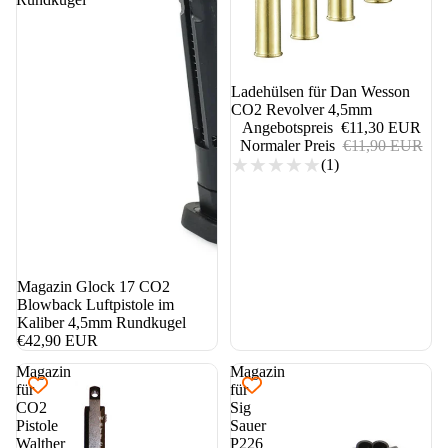
5%
Ladehülsen für Dan Wesson
CO2 Revolver 4,5mm
Angebotspreis
€11,30 EUR
Normaler Preis
€11,90 EUR
(1)
Magazin Glock 17 CO2
Blowback Luftpistole im
Kaliber 4,5mm Rundkugel
€42,90 EUR
Magazin
Magazin
für
für
CO2
Sig
Pistole
Sauer
Walther
P226