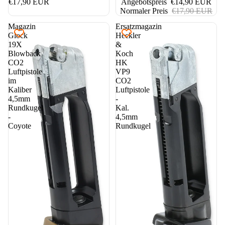
€17,90 EUR
Angebotspreis
€14,90 EUR
Normaler Preis
€17,90 EUR
Magazin
Ersatzmagazin
Glock
Heckler
19X
&
Blowback
Koch
CO2
HK
Luftpistole
VP9
im
CO2
Kaliber
Luftpistole
4,5mm
-
Rundkugel
Kal.
-
4,5mm
Coyote
Rundkugel