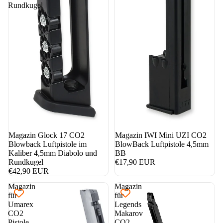
Rundkugel
Magazin Glock 17 CO2
Magazin IWI Mini UZI CO2
Blowback Luftpistole im
BlowBack Luftpistole 4,5mm
Kaliber 4,5mm Diabolo und
BB
Rundkugel
€17,90 EUR
€42,90 EUR
Magazin
Magazin
für
für
Umarex
Legends
CO2
Makarov
Pistole
CO2