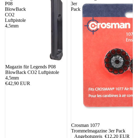
P08
3er
BlowBack
Pack
CO2
Luftpistole
4,5mm
Magazin für Legends P08
BlowBack CO2 Luftpistole
4,5mm
€42,90 EUR
5%
Crosman 1077
Trommelmagazine 3er Pack
Angebotspreis
€12,20 EUR