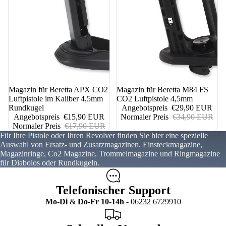
11%
Magazin für Beretta APX CO2
14%
Magazin für Beretta M84 FS
Luftpistole im Kaliber 4,5mm
CO2 Luftpistole 4,5mm
Rundkugel
Angebotspreis
€29,90 EUR
Angebotspreis
€15,90 EUR
Normaler Preis
€34,90 EUR
Normaler Preis
€17,90 EUR
Für Ihre Pistole oder Ihren Revolver finden Sie hier eine spezielle
Auswahl von Ersatz- und Zusatzmagazinen. Einsteckmagazine,
Magazinringe, Co2 Magazine, Trommelmagazine und Ringmagazine
für Diabolos oder Rundkugeln.
Telefonischer Support
Mo
-
Di
&
Do
-
Fr
10-14h
- 06232 6729910