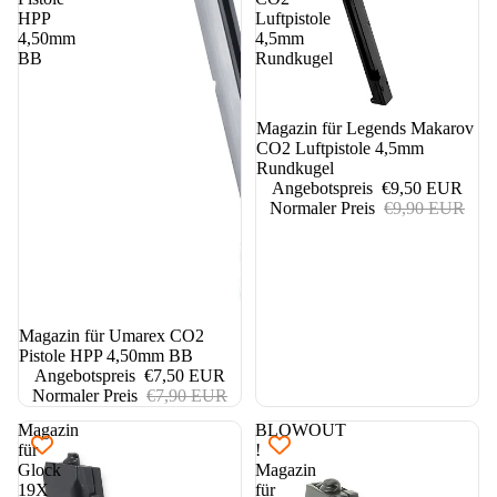
HPP
Luftpistole
4,50mm
4,5mm
BB
Rundkugel
4%
Magazin für Legends Makarov
CO2 Luftpistole 4,5mm
Rundkugel
Angebotspreis
€9,50 EUR
Normaler Preis
€9,90 EUR
5%
Magazin für Umarex CO2
Pistole HPP 4,50mm BB
Angebotspreis
€7,50 EUR
Normaler Preis
€7,90 EUR
Magazin
BLOWOUT
für
!
Glock
Magazin
19X
für