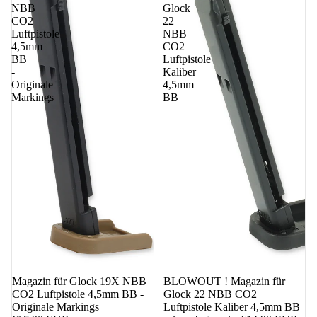
NBB
Glock
CO2
22
Luftpistole
NBB
4,5mm
CO2
BB
Luftpistole
-
Kaliber
Originale
4,5mm
Markings
BB
Magazin für Glock 19X NBB
17%
BLOWOUT ! Magazin für
CO2 Luftpistole 4,5mm BB -
Glock 22 NBB CO2
Originale Markings
Luftpistole Kaliber 4,5mm BB