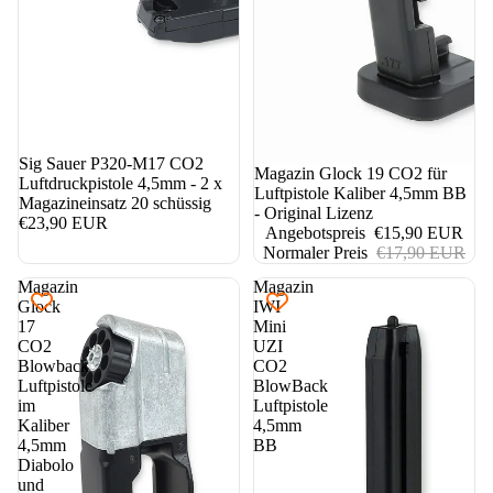
Sig Sauer P320-M17 CO2
11%
Magazin Glock 19 CO2 für
Luftdruckpistole 4,5mm - 2 x
Luftpistole Kaliber 4,5mm BB
Magazineinsatz 20 schüssig
- Original Lizenz
€23,90 EUR
Angebotspreis
€15,90 EUR
Normaler Preis
€17,90 EUR
Magazin
Magazin
Glock
IWI
17
Mini
CO2
UZI
Blowback
CO2
Luftpistole
BlowBack
im
Luftpistole
Kaliber
4,5mm
4,5mm
BB
Diabolo
und