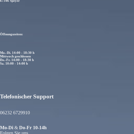
67346 Speyer
Öffnungszeiten:
Mo.-Di. 14:00 - 18:30 h
Mittwoch geschlossen
Do.-Fr. 14:00 - 18:30 h
Sa. 10:00 - 14:00 h
Telefonischer Support
atenschutzerklärung
iderrufsrecht
06232 6729910
GB
ersand
Mo
-
Di
&
Do
-
Fr
10-14h
ontaktinformationen
Folgen Sie uns