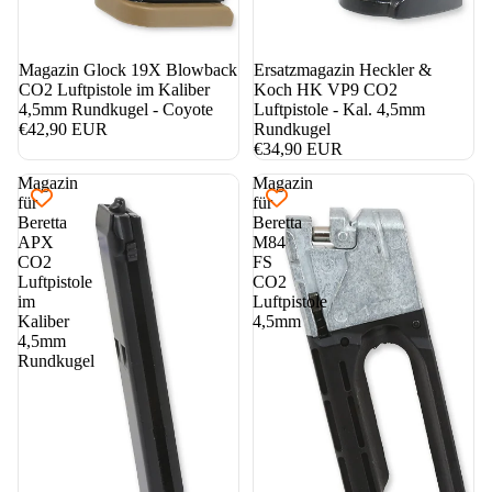
Magazin Glock 19X Blowback
Ersatzmagazin Heckler &
CO2 Luftpistole im Kaliber
Koch HK VP9 CO2
4,5mm Rundkugel - Coyote
Luftpistole - Kal. 4,5mm
€42,90 EUR
Rundkugel
€34,90 EUR
Magazin
Magazin
für
für
Beretta
Beretta
APX
M84
CO2
FS
Luftpistole
CO2
im
Luftpistole
Kaliber
4,5mm
4,5mm
Rundkugel