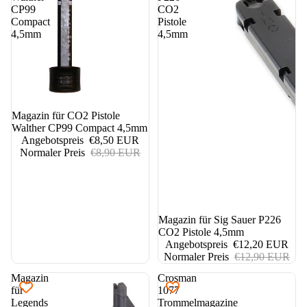
CP99
CO2
Compact
Pistole
4,5mm
4,5mm
4%
Magazin für CO2 Pistole
Walther CP99 Compact 4,5mm
Angebotspreis
€8,50 EUR
Normaler Preis
€8,90 EUR
5%
Magazin für Sig Sauer P226
CO2 Pistole 4,5mm
Angebotspreis
€12,20 EUR
Normaler Preis
€12,90 EUR
Magazin
Crosman
für
1077
Legends
Trommelmagazine