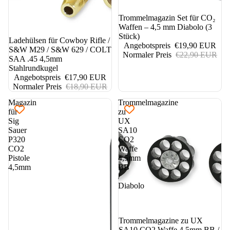
13%
Trommelmagazin Set für CO₂
Waffen – 4,5 mm Diabolo (3
Stück)
5%
Ladehülsen für Cowboy Rifle /
Angebotspreis
€19,90 EUR
S&W M29 / S&W 629 / COLT
Normaler Preis
€22,90 EUR
SAA .45 4,5mm
Stahlrundkugel
Angebotspreis
€17,90 EUR
Normaler Preis
€18,90 EUR
Magazin
Trommelmagazine
für
zu
Sig
UX
Sauer
SA10
P320
CO2
CO2
Waffe
Pistole
4,5mm
4,5mm
BB
/
Diabolo
5%
Trommelmagazine zu UX
SA10 CO2 Waffe 4,5mm BB /