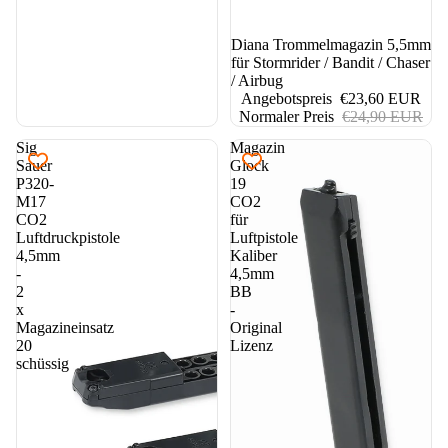
5%
Diana Trommelmagazin 5,5mm
für Stormrider / Bandit / Chaser
/ Airbug
Angebotspreis
€23,60 EUR
Normaler Preis
€24,90 EUR
Sig
Magazin
Sauer
Glock
P320-
19
M17
CO2
CO2
für
Luftdruckpistole
Luftpistole
4,5mm
Kaliber
-
4,5mm
2
BB
x
-
Magazineinsatz
Original
20
Lizenz
schüssig